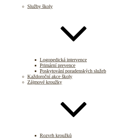
Služby školy
Logopedická intervence
Primární prevence
Poskytování poradenských služeb
Každoroční akce školy
Zájmové kroužky
Rozvrh kroužků