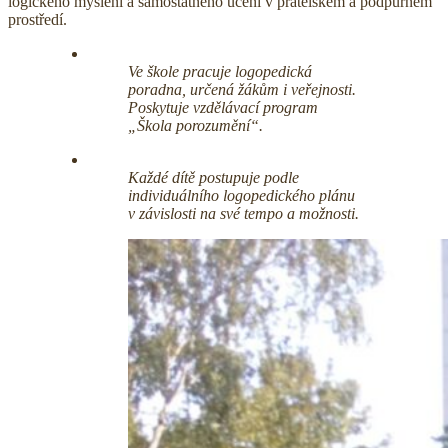
logického myšlení a samostatného učení v přátelském a podpůrném
prostředí.
Ve škole pracuje logopedická
poradna, určená žákům i veřejnosti.
Poskytuje vzdělávací program
„Škola porozumění“.
Každé dítě postupuje podle
individuálního logopedického plánu
v závislosti na své tempo a možnosti.