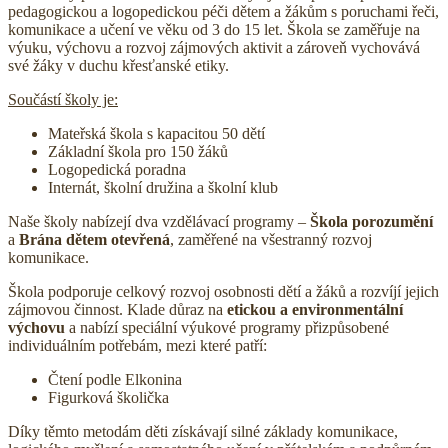
pedagogickou a logopedickou péči dětem a žákům s poruchami řeči,
komunikace a učení ve věku od 3 do 15 let. Škola se zaměřuje na
výuku, výchovu a rozvoj zájmových aktivit a zároveň vychovává
své žáky v duchu křesťanské etiky.
Součástí školy je:
Mateřská škola s kapacitou 50 dětí
Základní škola pro 150 žáků
Logopedická poradna
Internát, školní družina a školní klub
Naše školy nabízejí dva vzdělávací programy –
Škola porozumění
a
Brána dětem otevřená
, zaměřené na všestranný rozvoj
komunikace.
Škola podporuje celkový rozvoj osobnosti dětí a žáků a rozvíjí jejich
zájmovou činnost. Klade důraz na
etickou a environmentální
výchovu
a nabízí speciální výukové programy přizpůsobené
individuálním potřebám, mezi které patří:
Čtení podle Elkonina
Figurková školička
Díky těmto metodám děti získávají silné základy komunikace,