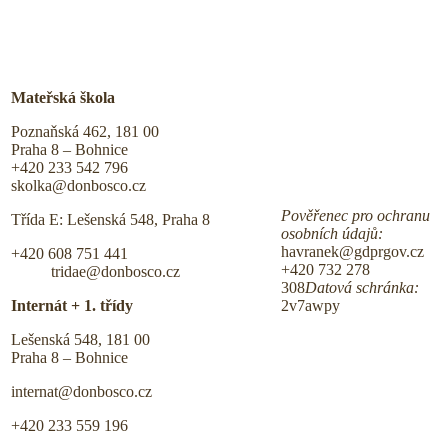
Mateřská škola
Poznaňská 462, 181 00
Praha 8 – Bohnice
+420 233 542 796
skolka@donbosco.cz
Pověřenec pro ochranu
Třída E: Lešenská 548, Praha 8
osobních údajů:
havranek@gdprgov.cz
+420 608 751 441
+420 732 278
tridae@donbosco.cz
308
Datová schránka:
Internát + 1. třídy
2v7awpy
Lešenská 548, 181 00
Praha 8 – Bohnice
internat@donbosco.cz
+420 233 559 196