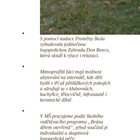
S pomocí nadace Proměny škola
vybudovala jedinečnou
logopedickou Zahradu Don Bosco,
která slouží k výuce i relaxaci.
Mimopražští žáci mají možnost
ubytování na internátě, kde děti
bydlí v tří až pětilůžkových pokojích
a sdružují se v klubovnách,
kuchyňce, tělocvičně, infrasauně i
keramické dílně.
V MŠ pracujeme podle školního
vzdělávacího programu „Brána
dětem otevřená“, jehož součástí je
individuální a skupinová
logopedická péče.