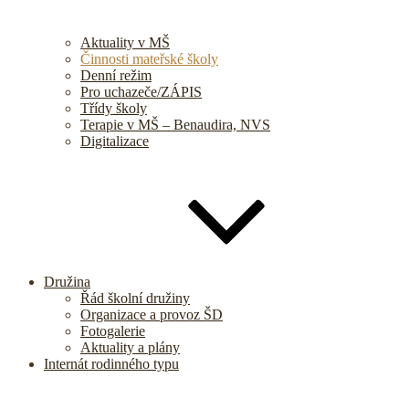
Aktuality v MŠ
Činnosti mateřské školy
Denní režim
Pro uchazeče/ZÁPIS
Třídy školy
Terapie v MŠ – Benaudira, NVS
Digitalizace
Družina
Řád školní družiny
Organizace a provoz ŠD
Fotogalerie
Aktuality a plány
Internát rodinného typu