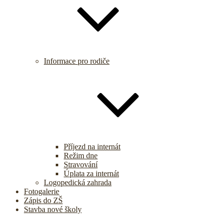
Informace pro rodiče
Příjezd na internát
Režim dne
Stravování
Úplata za internát
Logopedická zahrada
Fotogalerie
Zápis do ZŠ
Stavba nové školy