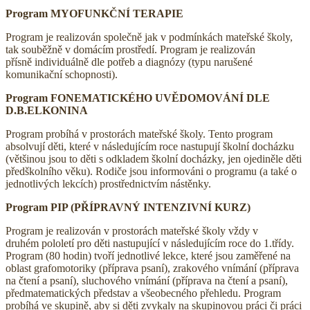
Program MYOFUNKČNÍ TERAPIE
Program je realizován společně jak v podmínkách mateřské školy,
tak souběžně v domácím prostředí. Program je realizován
přísně individuálně dle potřeb a diagnózy (typu narušené
komunikační schopnosti).
Program FONEMATICKÉHO UVĚDOMOVÁNÍ DLE
D.B.ELKONINA
Program probíhá v prostorách mateřské školy. Tento program
absolvují děti, které v následujícím roce nastupují školní docházku
(většinou jsou to děti s odkladem školní docházky, jen ojediněle děti
předškolního věku). Rodiče jsou informováni o programu (a také o
jednotlivých lekcích) prostřednictvím nástěnky.
Program PIP (PŘÍPRAVNÝ INTENZIVNÍ KURZ)
Program je realizován v prostorách mateřské školy vždy v
druhém pololetí pro děti nastupující v následujícím roce do 1.třídy.
Program (80 hodin) tvoří jednotlivé lekce, které jsou zaměřené na
oblast grafomotoriky (příprava psaní), zrakového vnímání (příprava
na čtení a psaní), sluchového vnímání (příprava na čtení a psaní),
předmatematických představ a všeobecného přehledu. Program
probíhá ve skupině, aby si děti zvykaly na skupinovou práci či práci