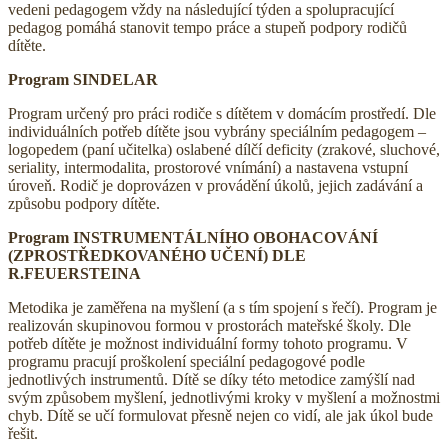
vedeni pedagogem vždy na následující týden a spolupracující
pedagog pomáhá stanovit tempo práce a stupeň podpory rodičů
dítěte.
Program SINDELAR
Program určený pro práci rodiče s dítětem v domácím prostředí. Dle
individuálních potřeb dítěte jsou vybrány speciálním pedagogem –
logopedem (paní učitelka) oslabené dílčí deficity (zrakové, sluchové,
seriality, intermodalita, prostorové vnímání) a nastavena vstupní
úroveň. Rodič je doprovázen v provádění úkolů, jejich zadávání a
způsobu podpory dítěte.
Program INSTRUMENTÁLNÍHO OBOHACOVÁNÍ
(ZPROSTŘEDKOVANÉHO UČENÍ) DLE
R.FEUERSTEINA
Metodika je zaměřena na myšlení (a s tím spojení s řečí). Program je
realizován skupinovou formou v prostorách mateřské školy. Dle
potřeb dítěte je možnost individuální formy tohoto programu. V
programu pracují proškolení speciální pedagogové podle
jednotlivých instrumentů. Dítě se díky této metodice zamýšlí nad
svým způsobem myšlení, jednotlivými kroky v myšlení a možnostmi
chyb. Dítě se učí formulovat přesně nejen co vidí, ale jak úkol bude
řešit.