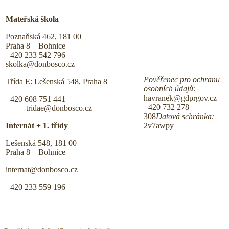
Mateřská škola
Poznaňská 462, 181 00
Praha 8 – Bohnice
+420 233 542 796
skolka@donbosco.cz
Pověřenec pro ochranu
Třída E: Lešenská 548, Praha 8
osobních údajů:
havranek@gdprgov.cz
+420 608 751 441
+420 732 278
tridae@donbosco.cz
308
Datová schránka:
Internát + 1. třídy
2v7awpy
Lešenská 548, 181 00
Praha 8 – Bohnice
internat@donbosco.cz
+420 233 559 196