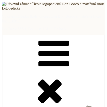
Přejít
k
obsahu
Církevní základní škola logopedická Don Bosco a mateřská škola
webu
logopedická
Dolákova 555/1, Bohnice, 181 00 Praha 8
Menu