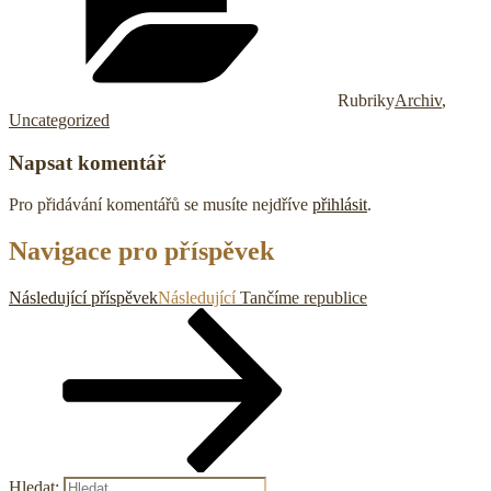
Rubriky
Archiv
,
Uncategorized
Napsat komentář
Pro přidávání komentářů se musíte nejdříve
přihlásit
.
Navigace pro příspěvek
Následující příspěvek
Následující
Tančíme republice
Hledat: