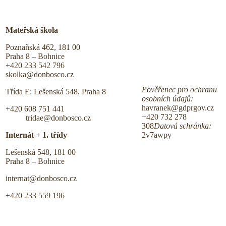
Mateřská škola
Poznaňská 462, 181 00
Praha 8 – Bohnice
+420 233 542 796
skolka@donbosco.cz
Pověřenec pro ochranu
Třída E: Lešenská 548, Praha 8
osobních údajů:
havranek@gdprgov.cz
+420 608 751 441
+420 732 278
tridae@donbosco.cz
308
Datová schránka:
Internát + 1. třídy
2v7awpy
Lešenská 548, 181 00
Praha 8 – Bohnice
internat@donbosco.cz
+420 233 559 196