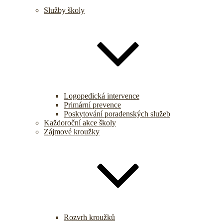
Služby školy
Logopedická intervence
Primární prevence
Poskytování poradenských služeb
Každoroční akce školy
Zájmové kroužky
Rozvrh kroužků