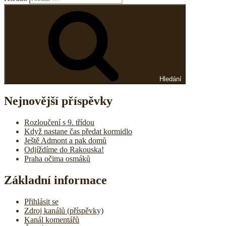
Hledání
Nejnovější příspěvky
Rozloučení s 9. třídou
Když nastane čas předat kormidlo
Ještě Admont a pak domů
Odjíždíme do Rakouska!
Praha očima osmáků
Základní informace
Přihlásit se
Zdroj kanálů (příspěvky)
Kanál komentářů