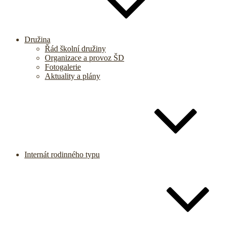
Družina
Řád školní družiny
Organizace a provoz ŠD
Fotogalerie
Aktuality a plány
Internát rodinného typu