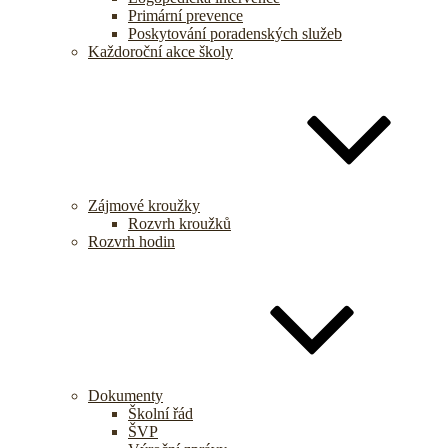
Primární prevence
Poskytování poradenských služeb
Každoroční akce školy
Zájmové kroužky
Rozvrh kroužků
Rozvrh hodin
Dokumenty
Školní řád
ŠVP