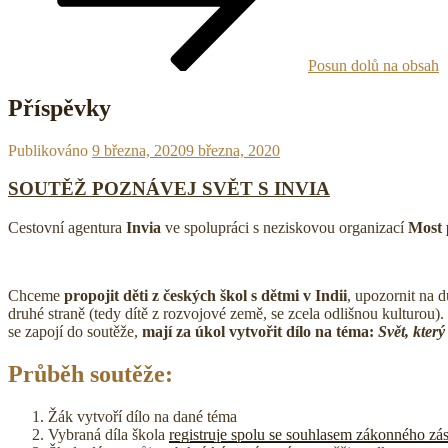
Posun dolů na obsah
Příspěvky
Publikováno
9 března, 2020
9 března, 2020
SOUTĚŽ POZNÁVEJ SVĚT S INVIA
Cestovní agentura
Invia
ve spolupráci s neziskovou organizací
Most 
Chceme
propojit děti z českých škol s dětmi v Indii
, upozornit na d
druhé straně (tedy dítě z rozvojové země, se zcela odlišnou kulturou
se zapojí do soutěže,
mají za úkol vytvořit dílo na téma:
Svět, kter
Průběh soutěže:
Žák vytvoří dílo na dané téma
Vybraná díla škola
registruje spolu se souhlasem zákonného zá