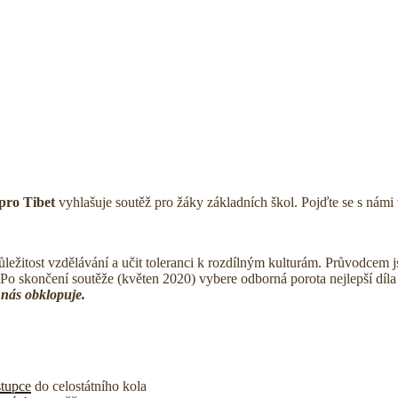
pro Tibet
vyhlašuje soutěž pro žáky základních škol. Pojďte se s námi v
ůležitost vzdělávání a učit toleranci k rozdílným kulturám. Průvodcem js
). Po skončení soutěže (květen 2020) vybere odborná porota nejlepší dí
ý nás obklopuje.
stupce
do celostátního kola