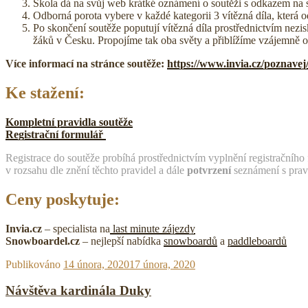
Škola dá na svůj web krátké oznámení o soutěži s odkazem na 
Odborná porota vybere v každé kategorii 3 vítězná díla, kter
Po skončení soutěže poputují vítězná díla prostřednictvím nezis
žáků v Česku. Propojíme tak oba světy a přiblížíme vzájemně od
Více informací na stránce soutěže:
https://www.invia.cz/poznavej
Ke stažení:
Kompletní pravidla soutěže
Registrační formulář
Registrace do soutěže probíhá prostřednictvím vyplnění registračníh
v rozsahu dle znění těchto pravidel a dále
potvrzení
seznámení s prav
Ceny poskytuje:
Invia.cz
– specialista na
last minute zájezdy
Snowboardel.cz
– nejlepší nabídka
snowboardů
a
paddleboardů
Publikováno
14 února, 2020
17 února, 2020
Návštěva kardinála Duky