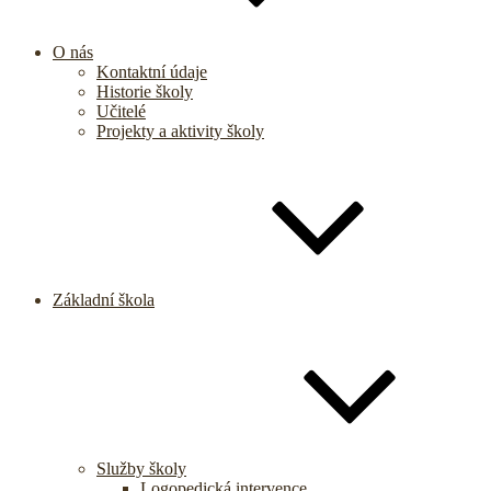
O nás
Kontaktní údaje
Historie školy
Učitelé
Projekty a aktivity školy
Základní škola
Služby školy
Logopedická intervence