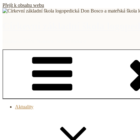
Přejít k obsahu webu
Církevní základní škola logope
Dolákova 555/1, Bohnice, 181 00 Praha 8
Aktuality