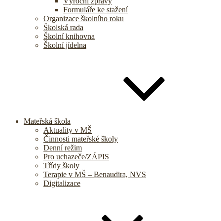
Výroční zprávy
Formuláře ke stažení
Organizace školního roku
Školská rada
Školní knihovna
Školní jídelna
Mateřská škola
Aktuality v MŠ
Činnosti mateřské školy
Denní režim
Pro uchazeče/ZÁPIS
Třídy školy
Terapie v MŠ – Benaudira, NVS
Digitalizace