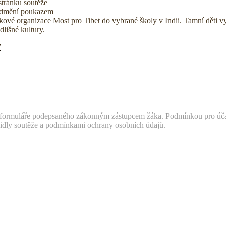
stránku soutěže
á odmění poukazem
kové organizace Most pro Tibet do vybrané školy v Indii. Tamní děti vyt
lišné kultury.
/
o formuláře podepsaného zákonným zástupcem žáka. Podmínkou pro účast 
idly soutěže a podmínkami ochrany osobních údajů.